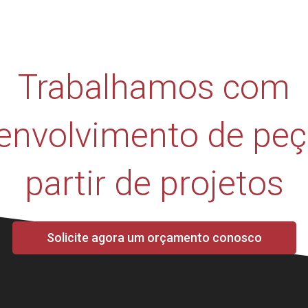
Trabalhamos com
envolvimento de peç
partir de projetos
Solicite agora um orçamento conosco