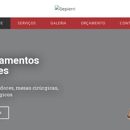
ME
SERVIÇOS
GALERIA
ORÇAMENTO
CON
pamentos
es
ores, mesas cirúrgicas,
rgicos
o